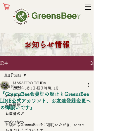
お知らせ情報
記事
All Posts
MASAHIRO TSUDA
All Posts
2025年3月1日
読了時間: 1分
『GreensBee会員証の廃止とGreensBee
イベント
LINE公式アカウント、お友達登録変更へ
入荷情報
の御願いです』
トピックス
お客様へ
work shop
日頃からGreensBeeをご利用いただき、いつも
ありがとうございます。