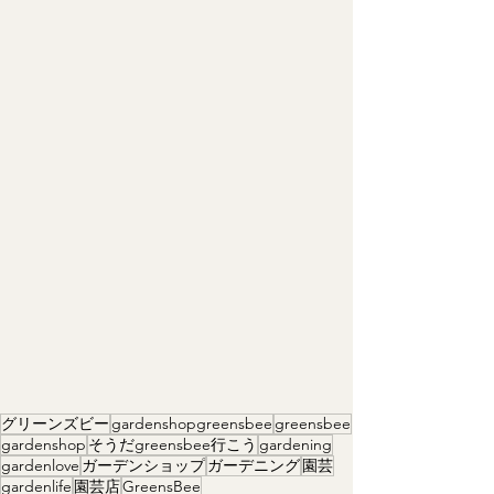
グリーンズビー
gardenshopgreensbee
greensbee
gardenshop
そうだgreensbee行こう
gardening
gardenlove
ガーデンショップ
ガーデニング
園芸
gardenlife
園芸店
GreensBee