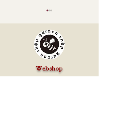
★視察に行かせていただ
★北海道札幌な
​Webshop
きました「藤島園芸」様
「秋色バラ」の
★
クレマチスやバラをはじめ、
​季節の花々やガ
ーデン雑貨、寄せ植え、オリジナル肥料など