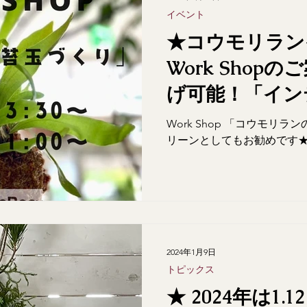
イベント
★コウモリラン
Work Sho
げ可能！「イン
ン」としておす
Work Shop 「コウモリ
★★★
リーンとしてもお勧めです
2024年1月9日
トピックス
★ 2024年は1