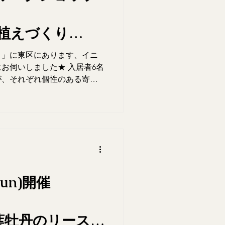
★
植えづくり
★
り」に東区にあります、イニ
ン 札幌イースト
お伺いしました★ 入居者6名
が、それぞれ個性のある寄せ
けたと思います★★★
(sun)開催
★
「葉牡丹のリース作