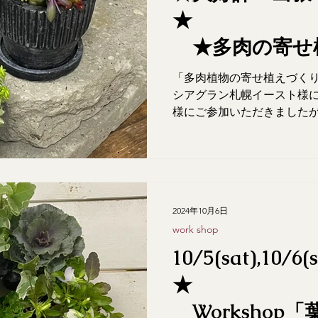
★多肉の寄せ
「多肉植物の寄せ植えづく
「イニシアグラ
シアグラン札幌イースト様に
様にご参加いただきました
様」
植えが完成し喜んでいただ
2024年10月6日
work shop
10/5(sat),10/6
Workshop