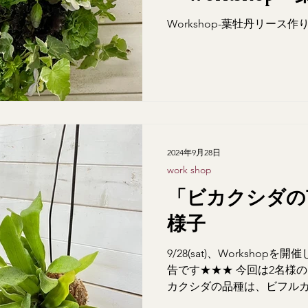
り」の様子です
Workshop-葉牡丹リース作
2024年9月28日
work shop
「ビカクシダの
様子
9/28(sat)、Worksho
告です★★★ 今回は2名様
カクシダの品種は、ビフル
ネザーランド」を使用しました！！