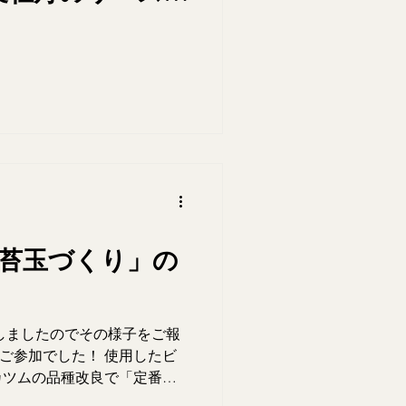
★
り
苔玉づくり」の
pを開催しましたのでその様子をご報
のご参加でした！ 使用したビ
カツムの品種改良で「定番の
 次回は10/7(月)11:00ス