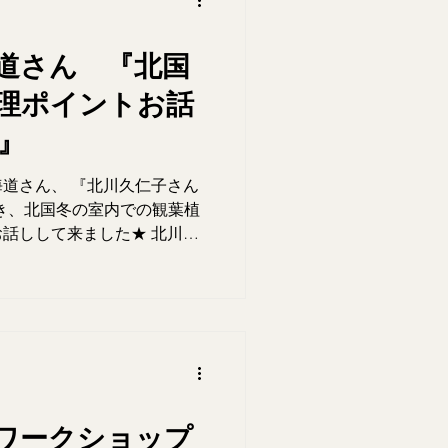
北海道さん 『北国
理ポイントお話
』
M北海道さん、 『北川久仁子さん
お呼び頂き、北国冬の室内での観葉植
話しして来ました★ 北川さ
ございました★★★...
ワークショップ