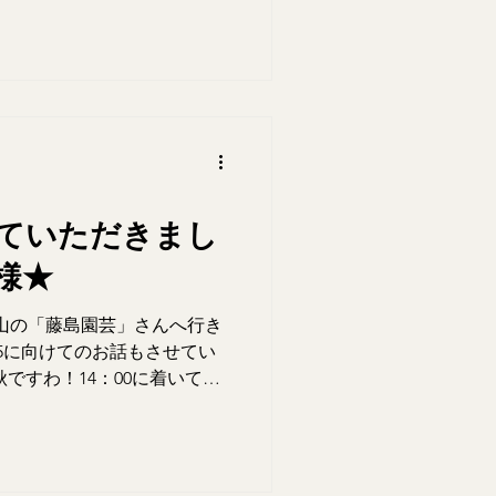
ていただきまし
様★
し栗山の「藤島園芸」さんへ行き
025に向けてのお話もさせてい
ですわ！14：00に着いて盛
にと！ 「コプロスマ」 「オラ
え」