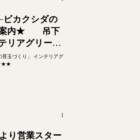
-ビカクシダの
pのご案内★ 吊下
テリアグリー
すめです
ランの苔玉づくり」 インテリアグ
★★★
.12より営業スター