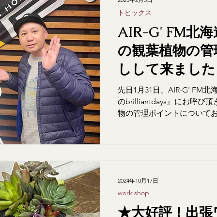
トピックス
AIR-G' FM
の観葉植物の管
しして来ました
先日1月31日、AIR-G' F
のbrilliantdays』に
物の管理ポイントについてお
ん、スタッフの皆様ありがとう
2024年10月17日
work shop
★大好評！出張