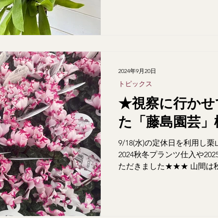
タートです★★
2024年9月20日
トピックス
★視察に行かせ
た「藤島園芸」
9/18(水)の定休日を利用
2024秋冬プランツ仕入や2
ただきました★★★ 山間は秋
り上がり、結局17：30帰路
ンダセダム」 「多肉寄せ植